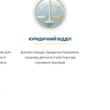
ЮРИДИЧНИЙ ВІДДІЛ
ови для
фахові поради, юридична підтримка,
сті.
супровід діяльності ріелтора від
річі,
справжніх фахівців
И