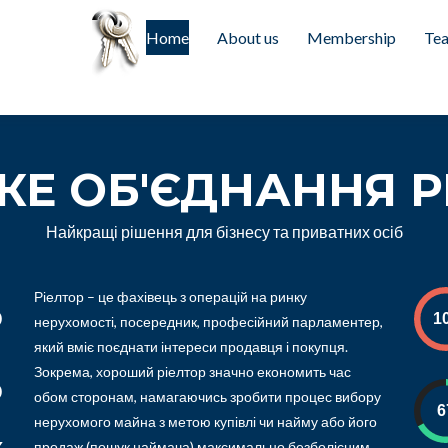
Skip to content
ider with ID #1 does NOT EXIST or has N
Home
About us
Membership
Tea
Usage: WordPress Shortcode
КЕ ОБ'ЄДНАННЯ Р
Найкращі рішення для бізнесу та приватних осіб
ь
Ріелтор – це фахівець з операцій на ринку
нерухомості, посередник, професійний парламентер,
який вміє поєднати інтереси продавця і покупця.
ь
Зокрема, хороший ріелтор значно економить час
обом сторонам, намагаючись зробити процес вибору
нерухомого майна з метою купівлі чи найму або його
продаж (пошук наймача) максимально безболісним.