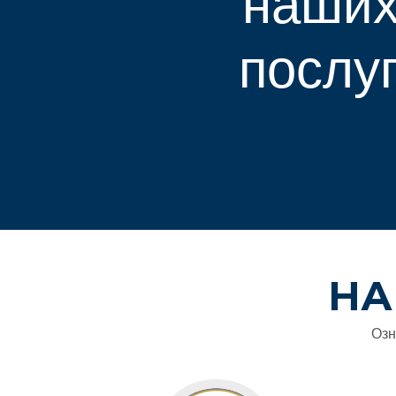
наши
послу
НА
Озн