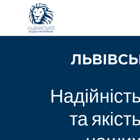
Smart Sl
ЛЬВІВСЬ
Надійніст
та якіст