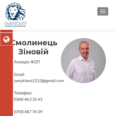
TOGGL
Смолинець
Зіновій
Агенція:
ФОП
Email:
zenykbest2212@gmail.com
Телефон:
(068) 463 31 43
(093) 487 76 09