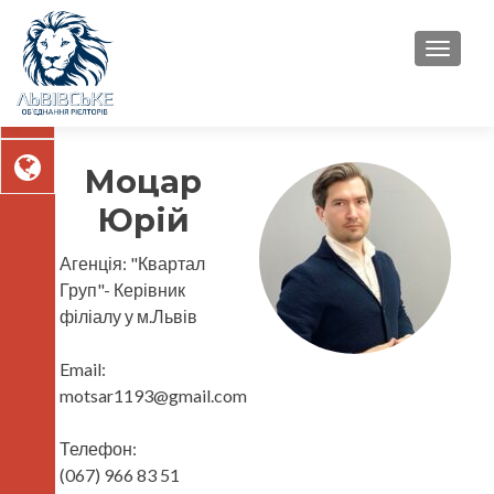
TOGGL
Моцар
Юрій
Агенція:
"Квартал
Груп"- Керівник
філіалу у м.Львів
Email:
motsar1193@gmail.com
Телефон:
(067) 966 83 51