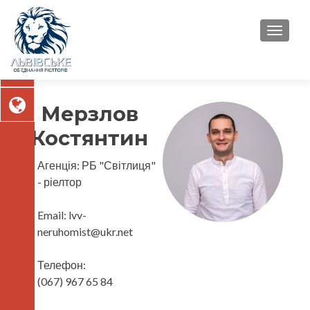
TOGGL
Мерзлов
Костянтин
Агенція:
РБ "Світлиця"
- ріелтор
Email:
lvv-
neruhomist@ukr.net
Телефон:
(067) 967 65 84