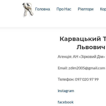
Skip to content
Головна
Про Нас
Ріелтори
Ко
Карвацький 
Львович
Агенція:
АН «Зірковий Дім» 
Email:
zdim2005@gmail.com
Телефон:
097 020 97 99
instagram
facebook