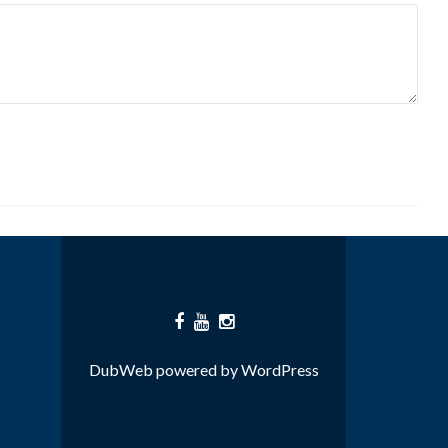
DubWeb
powered by
WordPress