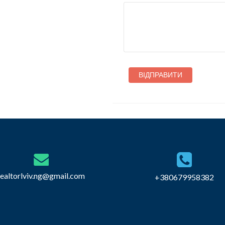
realtorlviv.ng@gmail.com
+380679958382