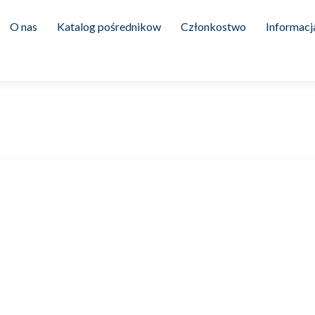
content
O nas
Katalog pośrednikow
Członkostwo
Informacj