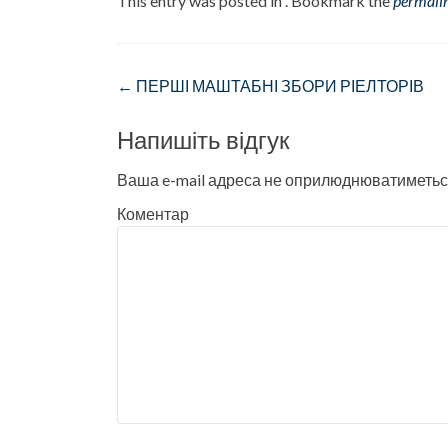
This entry was posted in . Bookmark the
permali
Post navigation
←
ПЕРШІ МАШТАБНІ ЗБОРИ РІЕЛТОРІВ
Напишіть відгук
Ваша e-mail адреса не оприлюднюватиметьс
Коментар