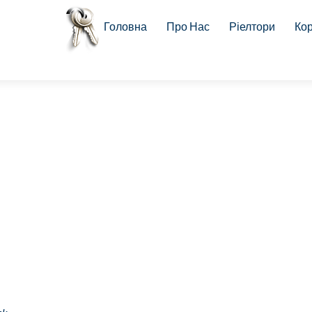
Skip to content
Головна
Про Нас
Ріелтори
Ко